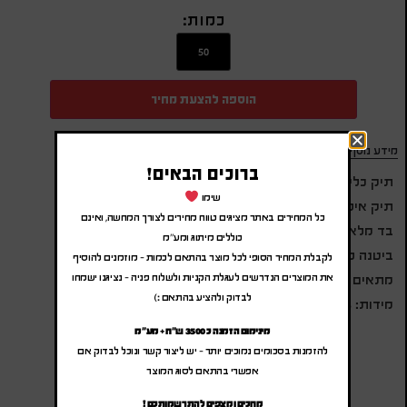
כמות:
הוספה להצעת מחיר
מידע נוסף
ברוכים הבאים!
תיק כלי איפור וטיפוח
שימו
תיק איפור
כל המחירים באתר מציגים טווח מחירים לצורך המחשה, ואינם
בד מלאנז
כוללים מיתוג ומע"מ
ביטנה פנימית
לקבלת המחיר הסופי לכל מוצר בהתאם לכמות – מוזמנים להוסיף
את המוצרים הנדרשים לעגלת הקניות ולשלוח פניה – נציגנו ישמחו
מתאים לכלי איפור, טיפוח, יופי, קלמר
לבדוק ולהציע בהתאם :)
מידות: 5.5*10.0*17.0 ס”מ
מינימום הזמנה כ 3500 ש"ח + מע"מ
להזמנות בסכומים נמוכים יותר – יש ליצור קשר ונוכל לבדוק אם
אפשרי בהתאם לסוג המוצר
מחכים ומצפים להתרשמותכם !