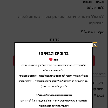
₪
14.00
-
₪
16.80
(לפני מע"מ)
(לא כולל מיתוג, מחיר המיתוג יינתן בנפרד בהתאם לכמות
ולגרפיקה)
מק״ט :SA-403-1
כמות:
ברוכים הבאים!
שימו
הוספה להצעת מחיר
כל המחירים באתר מציגים טווח מחירים לצורך המחשה, ואינם
כוללים מיתוג ומע"מ
מידע נוסף
לקבלת המחיר הסופי לכל מוצר בהתאם לכמות – מוזמנים להוסיף
את המוצרים הנדרשים לעגלת הקניות ולשלוח פניה – נציגנו ישמחו
תיק רחצה/איפור מעוצב
לבדוק ולהציע בהתאם :)
עשוי קנבס בשילוב שעם
18.5X6X23 ס"מ
מינימום הזמנה כ 3500 ש"ח + מע"מ
להזמנות בסכומים נמוכים יותר – יש ליצור קשר ונוכל לבדוק אם
אפשרי בהתאם לסוג המוצר