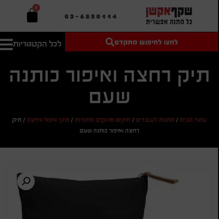
0
03-6850114
לחצו לחיפוש מתקדם
לכל הקטגוריות
טקסט חופשי
מחיר מיני'
חיפוש
לחיפוש
בהתאמה
תיק רחצה ואיפור כותנה
אישית
שעם
מחיר מקס'
חיפוש
עמוד הבית
/
מתנות לעובדים
/
תיקים ארנקים ומזוודות
/
תיקי איפור ורחצה
/
תיק
רחצה ואיפור כותנה שעם