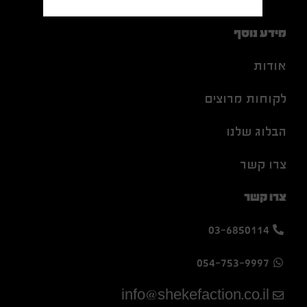
מידע נוסף
אודות
לקוחות מרוצים
הבלוג שלנו
צרו קשר
צרו קשר
03-6850114
054-753-9997
info@shekefaction.co.il