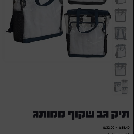
תיק גב שקוף ממותג
₪
32.00
-
₪
38.40