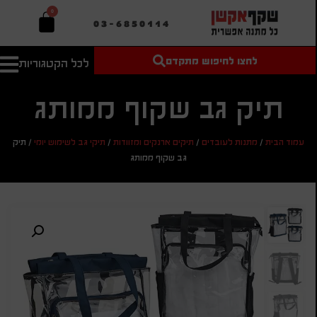
0
03-6850114
לחצו לחיפוש מתקדם
לכל הקטגוריות
טקסט חופשי
מחיר מיני'
חיפוש
לחיפוש
בהתאמה
תיק גב שקוף ממותג
אישית
מחיר מקס'
עמוד הבית
/
מתנות לעובדים
/
תיקים ארנקים ומזוודות
/
תיקי גב לשימוש יומי
/
תיק
חיפוש
גב שקוף ממותג