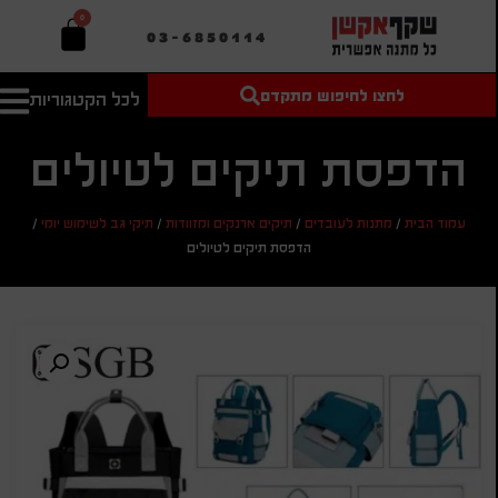
0
03-6850114
לחצו לחיפוש מתקדם
לכל הקטגוריות
טקסט חופשי
מחיר מיני'
חיפוש
לחיפוש
בהתאמה
הדפסת תיקים לטיולים
אישית
מחיר מקס'
עמוד הבית
/
מתנות לעובדים
/
תיקים ארנקים ומזוודות
/
תיקי גב לשימוש יומי
/
חיפוש
הדפסת תיקים לטיולים