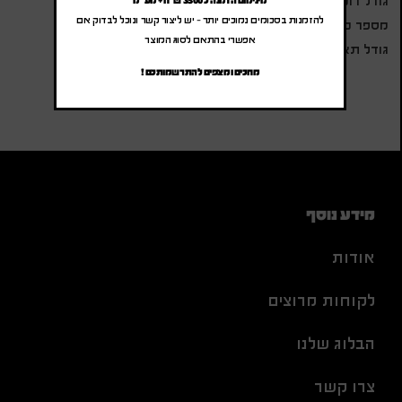
גודל רוכסן – 5#
מינימום הזמנה כ 3500 ש"ח + מע"מ
להזמנות בסכומים נמוכים יותר – יש ליצור קשר ונוכל לבדוק אם
מספר כיסים – 4
אפשרי בהתאם לסוג המוצר
גודל תא למחשב נייד -14.6 אינץ'
מחכים ומצפים להתרשמותכם !
מידע נוסף
אודות
לקוחות מרוצים
הבלוג שלנו
צרו קשר