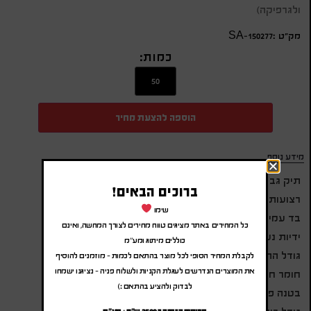
ולגרפיקה)
מק״ט :SA-150277
כמות:
הוספה להצעת מחיר
מידע נוסף
תיק גב CILLA
ברוכים הבאים!
רצועות גב מרופדות
שימו
בד עמיד בפני שחיקה
כל המחירים באתר מציגים טווח מחירים לצורך המחשה, ואינם
ידיות נשיאה
כוללים מיתוג ומע"מ
גודל התיק- 27*11.5*39 ס"מ
לקבלת המחיר הסופי לכל מוצר בהתאם לכמות – מוזמנים להוסיף
את המוצרים הנדרשים לעגלת הקניות ולשלוח פניה – נציגנו ישמחו
חומר חיצוני- אוקספורד
לבדוק ולהציע בהתאם :)
בטנה פנימית – פוליאסטר