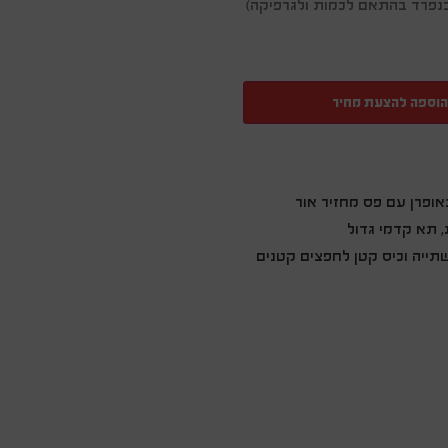
ן בנפרד בהתאם לכמות ולגרפיקה)
הוספה להצעת מחיר
נאופרן עם פס מחזיר אור
, תא קדמי גדול
שתייה וכיס קטן לחפצים קטנים