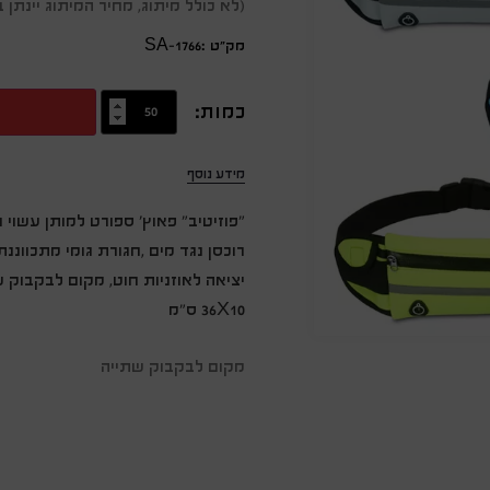
(לא כולל מיתוג, מחיר המיתוג יינת
מק״ט :SA-1766
כמות:
מידע נוסף
"פוזיטיב" פאוץ' ספורט למותן עשוי 
רוכסן נגד מים ,חגורת גומי מתכווננת
יציאה לאוזניות חוט, מקום לבקבוק 
36X10 ס"מ
מקום לבקבוק שתייה