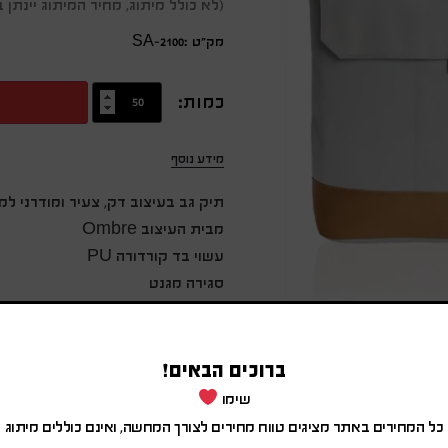
(לא כולל מיתוג, מחיר המיתוג יינת
מק״ט :SA-2100
כמות:
מידע נוסף
תיק גב בעיצוב דק, צעיר ומודרני ל
מבית העיצוב Ombre
עשוי בד קורדורה PU
סגירה מגנט
תא מרכזי גדול הכולל תא פנימי למח
תא חבוי בסגירה החיצונית
גב ורצועות מרופדים
ברוכים הבאים!
40X11.5X26 ס"מ
שימו
כל המחירים באתר מציגים טווח מחירים לצורך המחשה, ואינם כוללים מיתוג