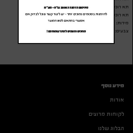
תא רוכסן בחזית התיק
מינימום הזמנה כ 3500 ש"ח + מע"מ
להזמנות בסכומים נמוכים יותר – יש ליצור קשר ונוכל לבדוק אם
תא רוכסן בחזית אחורי
אפשרי בהתאם לסוג המוצר
מידות: 41×28 ס"מ
צבעים: שחור
מחכים ומצפים להתרשמותכם !
מידע נוסף
אודות
לקוחות מרוצים
הבלוג שלנו