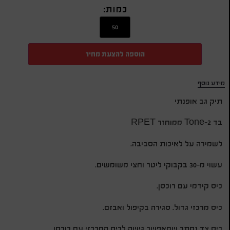
כמות:
הוספה להצעת מחיר
מידע נוסף
תיק גב אופנתי
בד 2-Tone ממוחזר RPET
לשמירה על לאיכות הסביבה.
עשוי מ-30 בקבוקי ליטר וחצי משומשים.
כיס קידמי עם רוכסן.
כיס מרכזי גדול. סגירה בקיפול ואבזם.
כיס צד נסתר שמאפשר גישה לכיס המרכזי עם רוכסן.