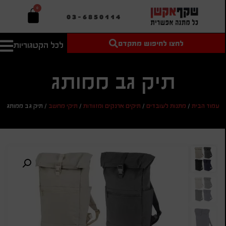
0
03-6850114
לחצו לחיפוש מתקדם
לכל הקטגוריות
טקסט חופשי
מחיר מיני'
חיפוש
לחיפוש
בהתאמה
אישית
תיק גב ממותג
מחיר מקס'
עמוד הבית
/
מתנות לעובדים
/
תיקים ארנקים ומזוודות
/
תיקי מחשב
/
תיק גב ממותג
חיפוש