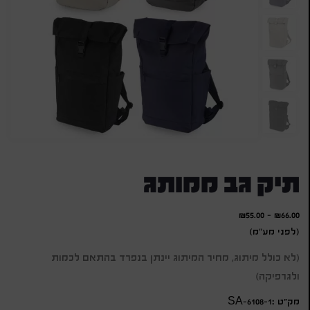
תיק גב ממותג
₪
55.00
-
₪
66.00
(לפני מע"מ)
(לא כולל מיתוג, מחיר המיתוג יינתן בנפרד בהתאם לכמות
ולגרפיקה)
מק״ט :SA-6108-1