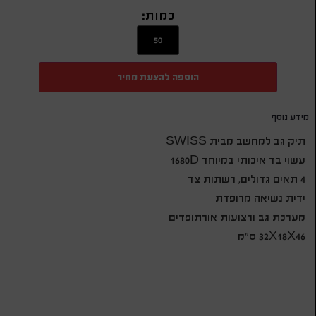
כמות:
הוספה להצעת מחיר
מידע נוסף
תיק גב למחשב מבית SWISS
עשוי בד איכותי במיוחד 1680D
4 תאים גדולים, רשתות צד
ידית נשיאה מרופדת
מערכת גב ורצועות אורתופדים
32X18X46 ס"מ