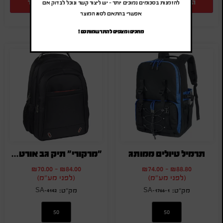
הוספה להצעת מחיר
הוספה להצעת מחיר
להזמנות בסכומים נמוכים יותר – יש ליצור קשר ונוכל לבדוק אם
אפשרי בהתאם לסוג המוצר
מחכים ומצפים להתרשמותכם !
תרמיל טיולים ממותג
"מרקורי" תיק גב אורטופדי למחשב נייד 15.6
₪
70.00
-
₪
84.00
₪
74.00
-
₪
88.80
(לפני מע"מ)
(לפני מע"מ)
SA-4142
SA-1766-1