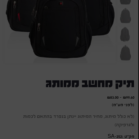
תיק מחשב ממותג
₪
83.00
-
₪
99.60
(לפני מע"מ)
(לא כולל מיתוג, מחיר המיתוג יינתן בנפרד בהתאם לכמות
ולגרפיקה)
מק״ט :SA-252