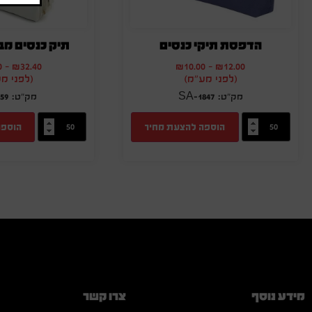
הדפסת תיקי כנסים
תיק כנסים מב
0
-
₪
32.40
₪
10.00
-
₪
12.00
(לפני מע"מ)
(לפני מ
59
SA-1847
הוספה להצעת מחיר
הוספה
מידע נוסף
צרו קשר