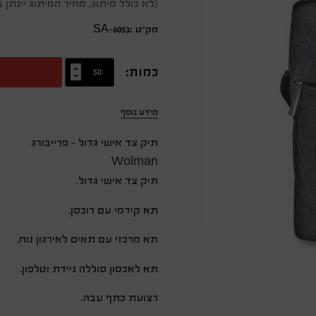
(לא כולל מיתוג, מחיר המיתוג יינת
מק״ט :SA-6053
כמות:
מידע נוסף
תיק צד אישי גדול – פרייבורג
Wolman
תיק צד אישי גדול.
תא קידמי עם רוכסן.
תא מרכזי עם תאים לאירגון נוח.
תא לאכסון סוללה ניידת וטלפון.
רצועת כתף עבה.