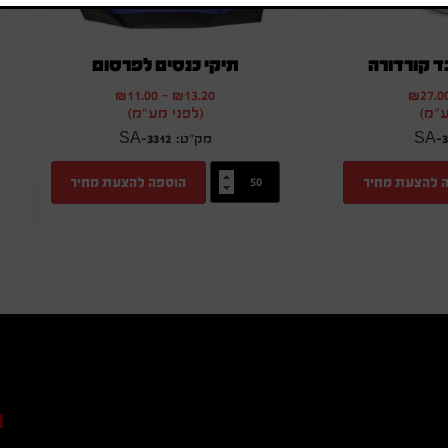
ד קורדורה
תיקי כנסים לפרסום
₪
11.00
-
₪
13.20
₪
27.0
ע"מ)
(לפני מע"מ)
SA-3312
SA-3
 להצעת מחיר
הוספה להצעת מחיר
ה