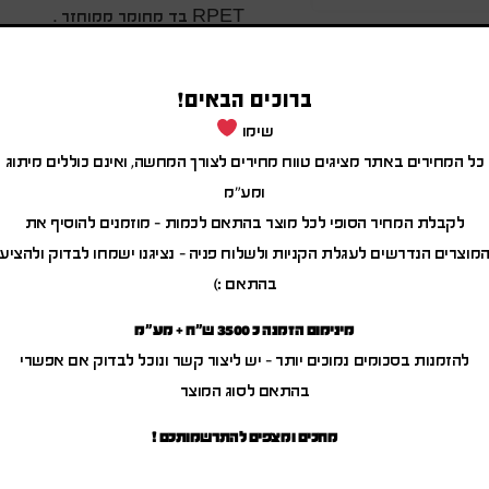
RPET בד מחומר ממוחזר .
מידות המוצר : 21.00X25.00X6.00 ס”מ .
ברוכים הבאים!
שימו
כל המחירים באתר מציגים טווח מחירים לצורך המחשה, ואינם כוללים מיתוג
ומע"מ
מוצרים משודרגים
לקבלת המחיר הסופי לכל מוצר בהתאם לכמות – מוזמנים להוסיף את
מוצרים הנדרשים לעגלת הקניות ולשלוח פניה – נציגנו ישמחו לבדוק ולהציע
בהתאם :)
מינימום הזמנה כ 3500 ש"ח + מע"מ
להזמנות בסכומים נמוכים יותר – יש ליצור קשר ונוכל לבדוק אם אפשרי
בהתאם לסוג המוצר
מחכים ומצפים להתרשמותכם !