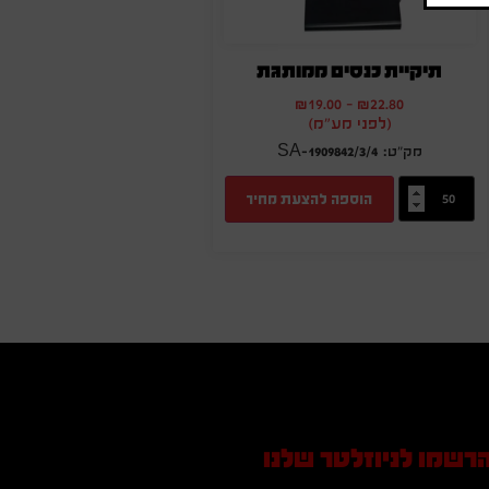
תיקיית כנסים ממותגת
₪
19.00
-
₪
22.80
(לפני מע"מ)
SA-1909842/3/4
הוספה להצעת מחיר
רשמו לניוזלטר שלנו