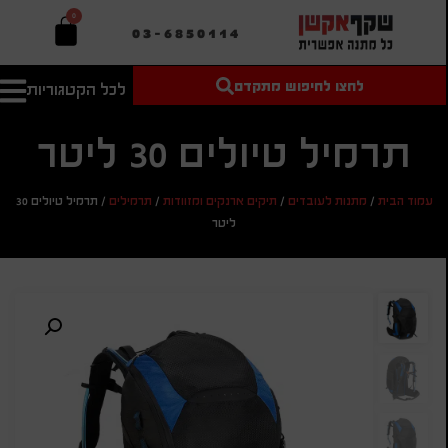
0
03-6850114
לחצו לחיפוש מתקדם
לכל הקטגוריות
טקסט חופשי
מחיר מיני'
חיפוש
לחיפוש
בהתאמה
תרמיל טיולים 30 ליטר
אישית
מחיר מקס'
עמוד הבית
/
מתנות לעובדים
/
תיקים ארנקים ומזוודות
/
תרמילים
/
תרמיל טיולים 30
חיפוש
ליטר