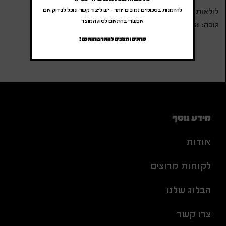
להזמנות בסכומים נמוכים יותר – יש ליצור קשר ונוכל לבדוק אם
לולאות עבור מקלות הליכה
אפשרי בהתאם לסוג המוצר
גובה: 56 ס"מ, רוחב: 28 ס"מ, עומק: 18 ס"מ, נפח: כ-30 ל'
מחכים ומצפים להתרשמותכם !
מידע נוסף
אודות
לקוחות מרוצים
הבלוג שלנו
צרו קשר