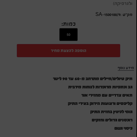
ולגרפיקה)
מק״ט :SA-1500188/9
כמות:
הוספה להצעת מחיר
מידע נוסף
תיק טיולים/חיילים מתרחב מ-60 עד 90 ליטר
גב וכתפיות מרופדות לנוחות מירבית
תאים צדדיים עם מחזירי אור
קליפסים ורצועות הידוק בצידי התיק
גומי לכיווץ בחזית התיק
רוכסנים גדולים וחזקים
כיסוי גשם