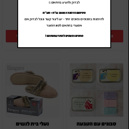
(לפני מע"מ)
(לפני מע"מ)
לבדוק ולהציע בהתאם :)
SA-6066
SA-3068
מינימום הזמנה כ 3500 ש"ח + מע"מ
להזמנות בסכומים נמוכים יותר – יש ליצור קשר ונוכל לבדוק אם
אפשרי בהתאם לסוג המוצר
הוספה להצעת מחיר
הוספה להצעת מחיר
מחכים ומצפים להתרשמותכם !
סבונים עם הטבעה
נעלי בית לנשים