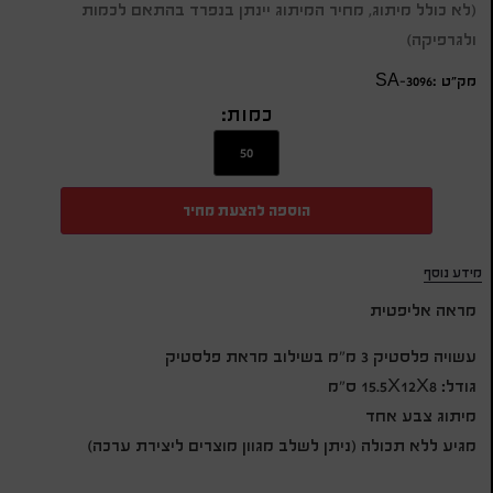
(לא כולל מיתוג, מחיר המיתוג יינתן בנפרד בהתאם לכמות
ולגרפיקה)
מק״ט :SA-3096
כמות:
הוספה להצעת מחיר
מידע נוסף
מראה אליפטית
עשויה פלסטיק 3 מ"מ בשילוב מראת פלסטיק
גודל: 15.5X12X8 ס”מ
מיתוג צבע אחד
מגיע ללא תכולה (ניתן לשלב מגוון מוצרים ליצירת ערכה)