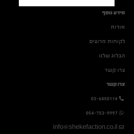
מידע נוסף
אודות
לקוחות מרוצים
הבלוג שלנו
צרו קשר
צרו קשר
03-6850114
054-753-9997
info@shekefaction.co.il