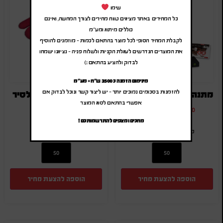
שימו
כל המחירים באתר מציגים טווח מחירים לצורך המחשה, ואינם
כוללים מיתוג ומע"מ
לקבלת המחיר הסופי לכל מוצר בהתאם לכמות – מוזמנים להוסיף
את המוצרים הנדרשים לעגלת הקניות ולשלוח פניה – נציגנו ישמחו
לבדוק ולהציע בהתאם :)
מינימום הזמנה כ 3500 ש"ח + מע"מ
להזמנות בסכומים נמוכים יותר – יש ליצור קשר ונוכל לבדוק אם
מתנה לחג | טרמוס תה ופינוקים
סט כפפה ותחתית לסיר
אפשרי בהתאם לסוג המוצר
₪
15.00
-
₪
18.00
₪
105.00
-
₪
126.00
(לפני מע"מ)
(לפני מע"מ)
מחכים ומצפים להתרשמותכם !
SA-6505
SA-RH-26-65
הוספה להצעת מחיר
הוספה להצעת מחיר