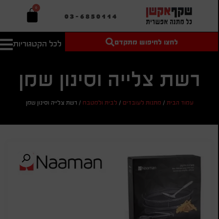
0
03-6850114
לחצו לחיפוש מתקדם
לכל הקטגוריות
טקסט חופשי
מחיר מיני'
חיפוש
לחיפוש
בהתאמה
אישית
רשת צלייה וסינון שמן
מחיר מקס'
עמוד הבית
/
מתנות לעובדים
/
לבית ולמטבח
/
רשת צלייה וסינון שמן
חיפוש