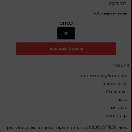
ולגרפיקה)
מק״ט :SA-11285622
כמות:
הוספה להצעת מחיר
מידע נוסף
מארז 4 חלקים מבית נעמן
הרכב המארז:
רשת 30 ס"מ
מגש
מלקחיים
כף מחורצת
ציפוי NON STICK למניעת הידבקות המזון, לבישול בכמות שמן