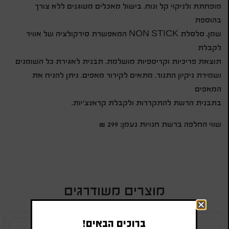
מופחתת ולניקוי קל ונוח. בישול מאכלים מטוגנים ללא צורך
בהוספת
שמן. סלסלת NON STICK המאפשרת סירקולציה של אוויר
לקבלת
תוצאת פריכיות וקריספיות מושלמת. תבנית לאגירת כל השומנים
ושמירת ניקיון התנור. מתאים לקירור מאפים. ניתן להניח את
המאפים
בתבנית הרשת להתקררות ולקבלת קראנצ'יות.
שווי החלפה ברשת חנויות נעמן: 299 ₪
מוצרים משודרגים
ברוכים הבאים!