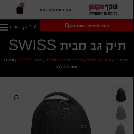
0
03-6850114
לחצו לחיפוש מתקדם
לכל הקטגוריות
טקסט חופשי
מחיר מיני'
חיפוש
לחיפוש
בהתאמה
תיק גב מבית SWISS
אישית
מחיר מקס'
עמוד הבית
/
קטגוריות נוספות
/
מוצרים ממותגים מובילים
/
סוויס | SWISS
/
תיק גב
חיפוש
מבית SWISS