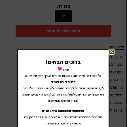
כמות:
הוספה להצעת מחיר
מידע נוסף
תיק גב SWISS
ברוכים הבאים!
עשוי בד איכותי במיוחד ג'קרט 1680
שימו
עם יציאת USB משולבת הטענה
כל המחירים באתר מציגים טווח מחירים לצורך המחשה, ואינם
3 תאים גדולים, שני תאים קידמים
כוללים מיתוג ומע"מ
2 רשתות צד
לקבלת המחיר הסופי לכל מוצר בהתאם לכמות – מוזמנים להוסיף
ידית נשיאה מרופדת
את המוצרים הנדרשים לעגלת הקניות ולשלוח פניה – נציגנו ישמחו
לבדוק ולהציע בהתאם :)
מערכת גב ורצועות ארגונומיים
46 X 19 X 33 ס"מ
מינימום הזמנה כ 3500 ש"ח + מע"מ
להזמנות בסכומים נמוכים יותר – יש ליצור קשר ונוכל לבדוק אם
אפשרי בהתאם לסוג המוצר