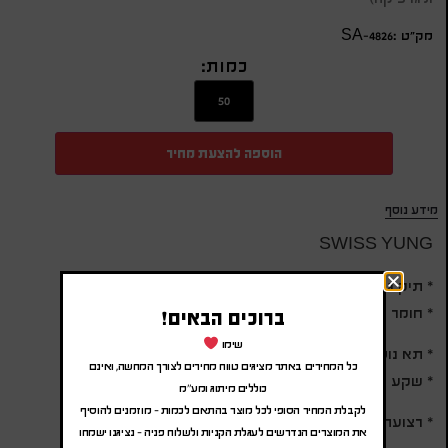
מק״ט :SA-4826
כמות:
הוספה להצעת מחיר
מידע נוסף
SWISS YUNG
* תיק גב אורתופדי נגד גניבות סדרה A למחשב נייד
* חומר PU משולב בד איכותי
ברוכים הבאים!
שימו
* תא נוסף לאייפד
כל המחירים באתר מציגים טווח מחירים לצורך המחשה, ואינם
* שקע טעינה USB חיצוני
כוללים מיתוג ומע"מ
לקבלת המחיר הסופי לכל מוצר בהתאם לכמות – מוזמנים להוסיף
* רצועת כתף פרימיום
את המוצרים הנדרשים לעגלת הקניות ולשלוח פניה – נציגנו ישמחו