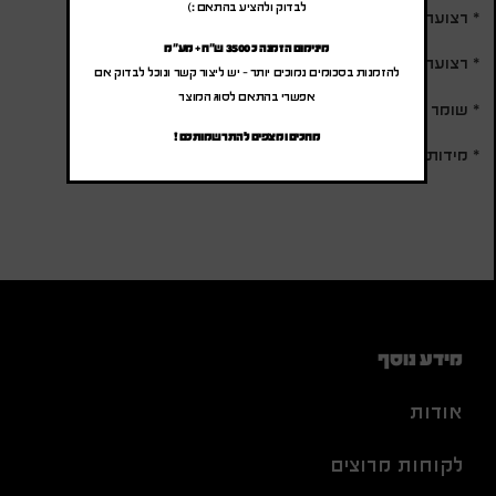
לבדוק ולהציע בהתאם :)
* רצועת נשיאה פרימיום
מינימום הזמנה כ 3500 ש"ח + מע"מ
* רצועה מותאמת למזוודה
להזמנות בסכומים נמוכים יותר – יש ליצור קשר ונוכל לבדוק אם
אפשרי בהתאם לסוג המוצר
* שומר טמפרטורה
מחכים ומצפים להתרשמותכם !
* מידות: 16x26x40 ס"מ
מידע נוסף
אודות
לקוחות מרוצים