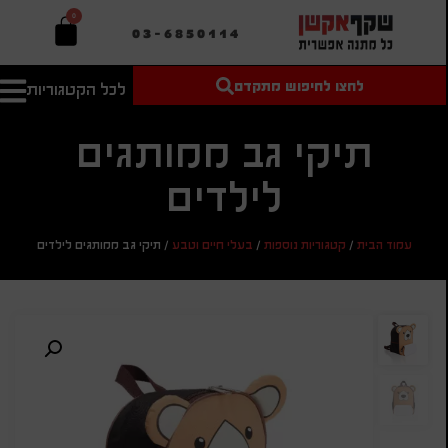
0
03-6850114
לחצו לחיפוש מתקדם
לכל הקטגוריות
טקסט חופשי
מחיר מיני'
חיפוש
לחיפוש
בהתאמה
תיקי גב ממותגים
אישית
לילדים
מחיר מקס'
חיפוש
עמוד הבית
/
קטגוריות נוספות
/
בעלי חיים וטבע
/
תיקי גב ממותגים לילדים