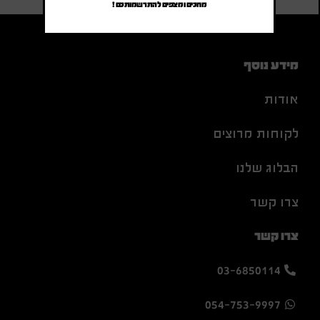
מחכים ומצפים להתרשמותכם !
מידע נוסף
אודות
לקוחות מרוצים
הבלוג שלנו
צרו קשר
צרו קשר
03-6850114
054-753-9997