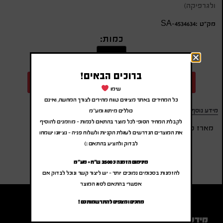
ולגרפיקה)
מק״ט :SA-4534634
כמות:
ברוכים הבאים!
הוספה להצעת מחיר
שימו
כל המחירים באתר מציגים טווח מחירים לצורך המחשה, ואינם
מידע נוסף
כוללים מיתוג ומע"מ
לקבלת המחיר הסופי לכל מוצר בהתאם לכמות – מוזמנים להוסיף
מארז טישו 10 ממחטות מגוהצות באריזת נוחות ממותגת
את המוצרים הנדרשים לעגלת הקניות ולשלוח פניה – נציגנו ישמחו
לבדוק ולהציע בהתאם :)
מינימום הזמנה כ 3500 ש"ח + מע"מ
להזמנות בסכומים נמוכים יותר – יש ליצור קשר ונוכל לבדוק אם
אפשרי בהתאם לסוג המוצר
מחכים ומצפים להתרשמותכם !
מידע נוסף