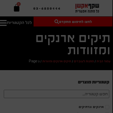
0
03-6850114
לחצו לחיפוש מתקדם
לכל הקטגוריות
טקסט חופשי
מחיר מיני'
חיפוש
לחיפוש
בהתאמה
תיקים ארנקים
אישית
ומזוודות
מחיר מקס'
חיפוש
עמוד הבית
/
מתנות לעובדים
/
תיקים ארנקים ומזוודות
/
Page 3
קטגוריות מוצרים
ארנקים ונרתיקים