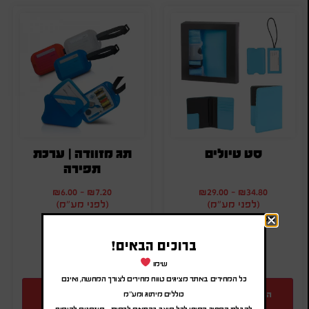
סט טיולים
תג מזוודה | ערכת
תפירה
₪
6.00
-
₪
7.20
₪
29.00
-
₪
34.80
(לפני מע"מ)
(לפני מע"מ)
מק"ט: SA-17.825.923
מק"ט: SA-9456
כמות:
כמות:
ברוכים הבאים!
שימו
כל המחירים באתר מציגים טווח מחירים לצורך המחשה, ואינם
הוספה להצעת מחיר
הוספה להצעת מחיר
כוללים מיתוג ומע"מ
לקבלת המחיר הסופי לכל מוצר בהתאם לכמות – מוזמנים להוסיף