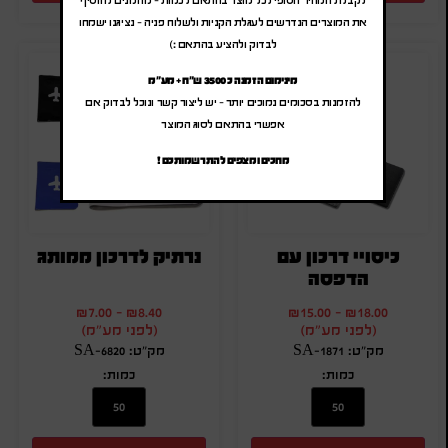
את המוצרים הנדרשים לעגלת הקניות ולשלוח פניה – נציגנו ישמחו
לבדוק ולהציע בהתאם :)
מינימום הזמנה כ 3500 ש"ח + מע"מ
להזמנות בסכומים נמוכים יותר – יש ליצור קשר ונוכל לבדוק אם
אפשרי בהתאם לסוג המוצר
מחכים ומצפים להתרשמותכם !
כיסויי דרכון עם
נרתיק לדרכון ממותג
הדפסה
₪
7.00
-
₪
8.40
₪
15.00
-
₪
18.00
(לפני מע"מ)
(לפני מע"מ)
מק"ט: SA-1871
מק"ט: SA-6820
כמות:
כמות: