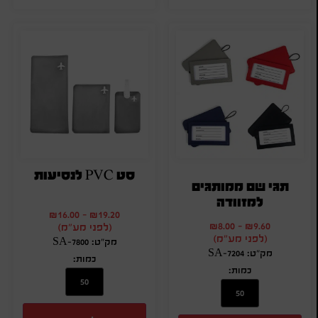
סט PVC לנסיעות
תגי שם ממותגים
למזוודה
₪
16.00
-
₪
19.20
₪
8.00
-
₪
9.60
(לפני מע"מ)
(לפני מע"מ)
מק"ט: SA-7800
מק"ט: SA-7204
כמות:
כמות: