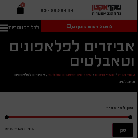
0
03-6850114
לחצו לחיפוש מתקדם
לכל הקטגוריות
טקסט חופשי
מחיר מיני'
חיפוש
לחיפוש
בהתאמה
אביזרים לפלאפונים
אישית
וטאבלטים
מחיר מקס'
חיפוש
עמוד הבית
/
מוצרי פרסום
/
גאדג'טים מחשבים וסלולאר
/
אביזרים לפלאפונים
וטאבלטים
סנן לפי מחיר
מחיר:
₪0
—
₪110
סנן