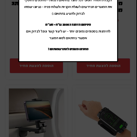
מעמד ארגונומי
מעמד ואקום ממותג
את המוצרים הנדרשים לעגלת הקניות ולשלוח פניה – נציגנו ישמחו
מתקפל למחשב
לבדוק ולהציע בהתאם :)
₪
2.50
-
₪
3.00
₪
21.00
-
₪
25.20
מינימום הזמנה כ 3500 ש"ח + מע"מ
(לפני מע"מ)
(לפני מע"מ)
להזמנות בסכומים נמוכים יותר – יש ליצור קשר ונוכל לבדוק אם
מק"ט: SA-9226
מק"ט: SA-8089
אפשרי בהתאם לסוג המוצר
כמות:
כמות:
מחכים ומצפים להתרשמותכם !
הוספה להצעת מחיר
הוספה להצעת מחיר