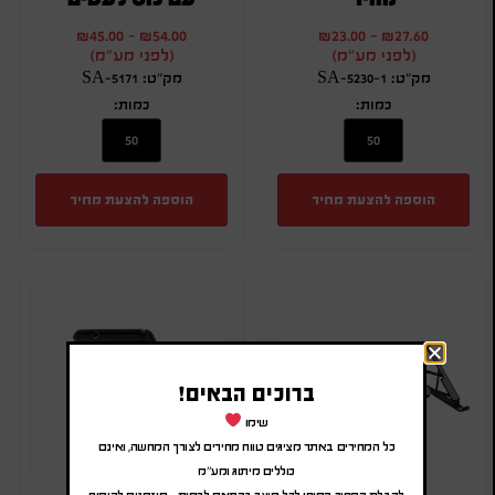
₪
45.00
-
₪
54.00
₪
23.00
-
₪
27.60
(לפני מע"מ)
(לפני מע"מ)
מק"ט: SA-5230-1
מק"ט: SA-5171
כמות:
כמות:
הוספה להצעת מחיר
הוספה להצעת מחיר
ברוכים הבאים!
שימו
כל המחירים באתר מציגים טווח מחירים לצורך המחשה, ואינם
כוללים מיתוג ומע"מ
לקבלת המחיר הסופי לכל מוצר בהתאם לכמות – מוזמנים להוסיף