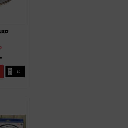
מגש
0
מק"