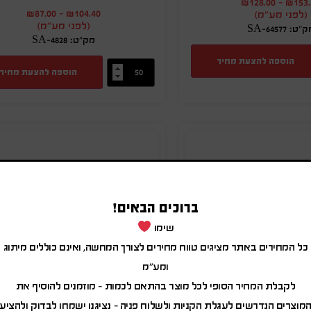
₪
128.00
-
₪
153
₪
87.00
-
₪
104.40
(לפני מע"מ)
(לפני מע"מ)
"ט: SA-64577
מק"ט: SA-4828
הוספה להצעת מחיר
הוספה להצעת מחיר
ברוכים הבאים!
שימו
כל המחירים באתר מציגים טווח מחירים לצורך המחשה, ואינם כוללים מיתוג
ומע"מ
לקבלת המחיר הסופי לכל מוצר בהתאם לכמות – מוזמנים להוסיף את
מוצרים הנדרשים לעגלת הקניות ולשלוח פניה – נציגנו ישמחו לבדוק ולהציע