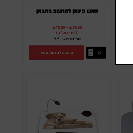
מגש פינוק למחשב במבוק
₪
75.00
-
₪
90.00
(לפני מע"מ)
מק"ט: SA-5711
הוספה להצעת מחיר