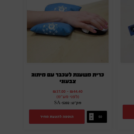
כרית משענת לעכבר עם מיתוג
צבעוני
₪
37.00
-
₪
44.40
(לפני מע"מ)
מק"ט: SA-5202
הוספה להצעת מחיר