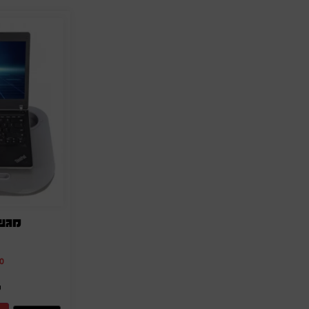
מגש 
0
מ