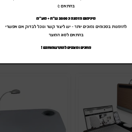
בהתאם :)
 פינוק במבוק
מגש פינוק למחשב
מינימום הזמנה כ 3500 ש"ח + מע"מ
להזמנות בסכומים נמוכים יותר – יש ליצור קשר ונוכל לבדוק אם אפשרי
₪
60.00
-
₪
72.00
₪
59.00
-
₪
70.8
(לפני מע"מ)
(לפני מע"מ)
בהתאם לסוג המוצר
ק"ט: SA-9227
מק"ט: SA-1977
מחכים ומצפים להתרשמותכם !
הוספה להצעת מחיר
הוספה להצעת מחיר