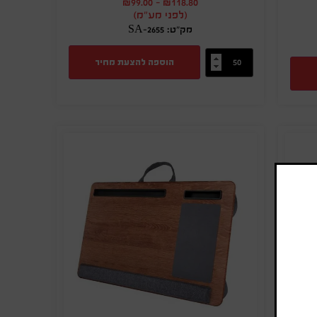
₪
99.00
-
₪
118.80
(לפני מע"מ)
מק"ט: SA-2655
הוספה להצעת מחיר