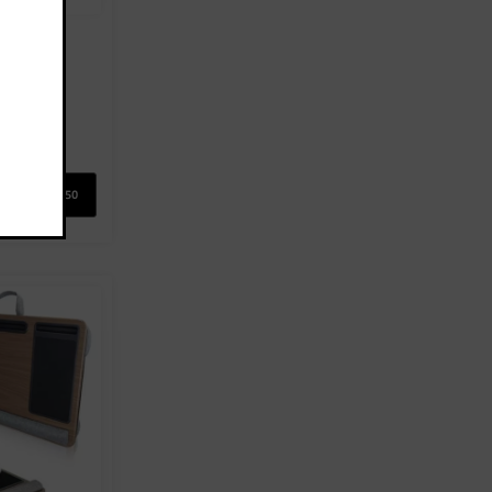
מגש
0
מ