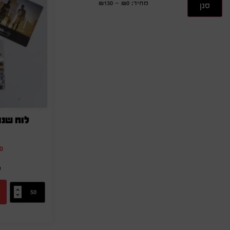
מחיר:
₪0
—
₪130
סנן
לוח שנ
0
מ