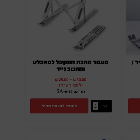
ד /
מעמד מתכת מתקפל לטאבלט
ומחשב נייד
₪
25.00
-
₪
30.00
(לפני מע"מ)
מק"ט: SA-0189
הוספה להצעת מחיר