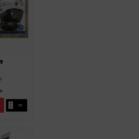
מ
0
מק"