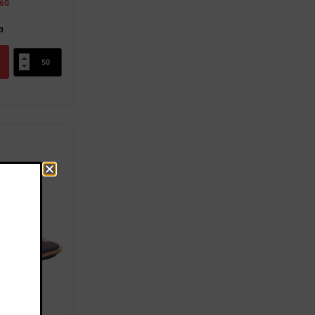
.60
מק
ה