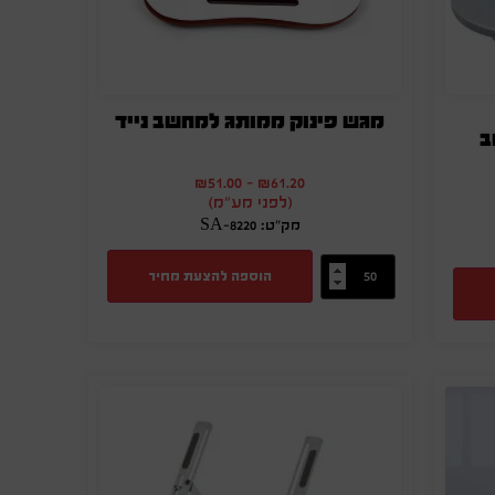
מגש פינוק ממותג למחשב נייד
ב
₪
51.00
-
₪
61.20
(לפני מע"מ)
מק"ט: SA-8220
הוספה להצעת מחיר