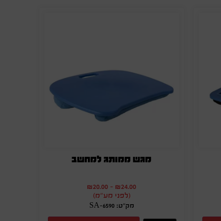
מגש ממותג למחשב
₪
20.00
-
₪
24.00
(לפני מע"מ)
מק"ט: SA-6590