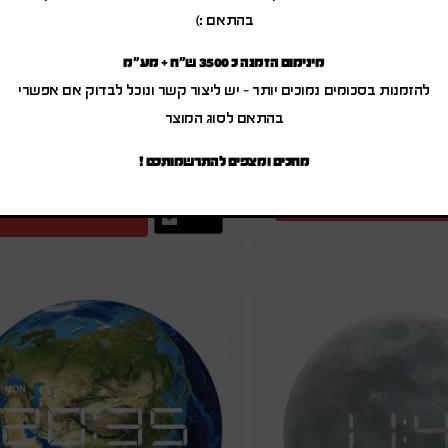
בהתאם :)
טען בשילוב רדיו
מינימום הזמנה כ 3500 ש"ח + מע"מ
שעון USB ממותג
להזמנות בסכומים נמוכים יותר – יש ליצור קשר ונוכל לבדוק אם אפשרי
₪
110.00
-
₪
132
בהתאם לסוג המוצר
₪
30.00
-
₪
36.00
(לפני מע"מ)
(לפני מע"מ)
ק"ט: SA-5393
מחכים ומצפים להתרשמותכם !
מק"ט: SA-9107
הוספה להצעת מחיר
הוספה להצעת מחיר