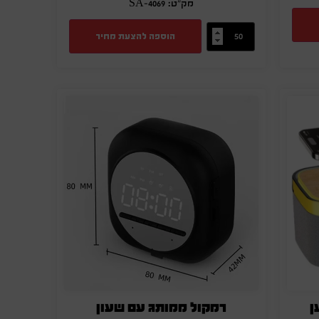
מק"ט: SA-4069
הוספה להצעת מחיר
ן
רמקול ממותג עם שעון