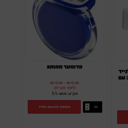
פדומטר ממותג
וטי מהיר 2 ב-1 לנייד
 משולב עם
₪
13.00
-
₪
15.60
(לפני מע"מ)
מק"ט: SA-0070
הוספה להצעת מחיר