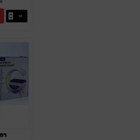
מק"
רמקול