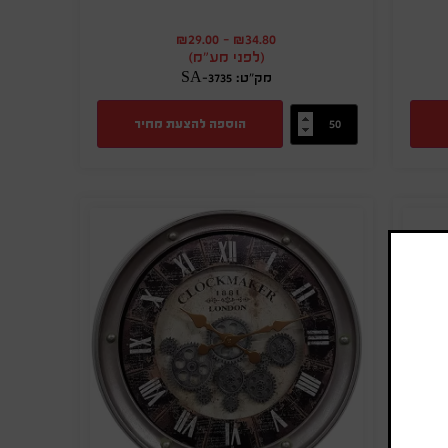
₪
29.00
-
₪
34.80
(לפני מע"מ)
מק"ט: SA-3735
הוספה להצעת מחיר