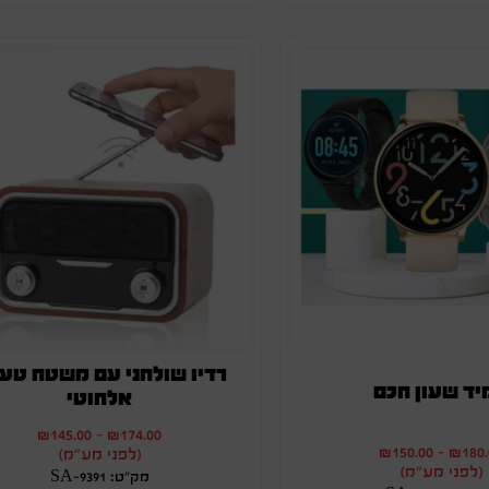
רדיו שולחני עם משטח טעי
יד שעון חכם
אלחוטי
₪
145.00
-
₪
174.00
₪
150.00
-
₪
180
(לפני מע"מ)
(לפני מע"מ)
מק"ט: SA-9391