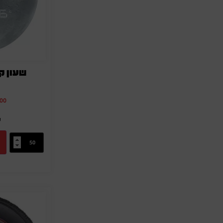
שעון ק
.00
מ