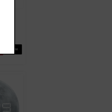
רמקול נ
.00
מ