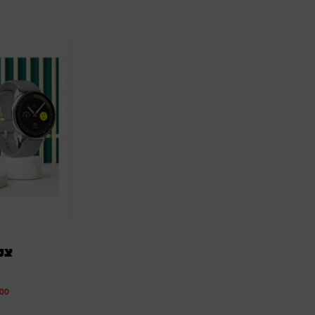
צמ
.00