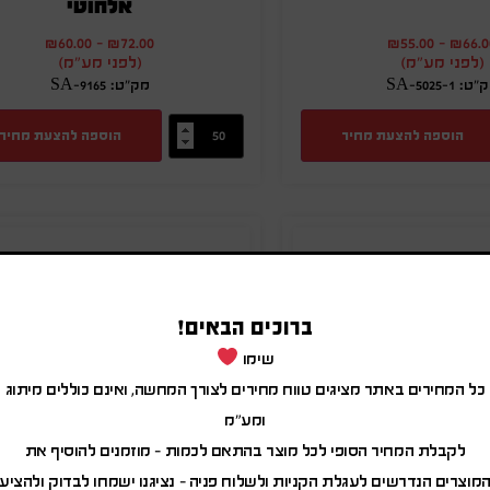
אלחוטי
₪
60.00
-
₪
72.00
₪
55.00
-
₪
66.0
(לפני מע"מ)
(לפני מע"מ)
ט: SA-5025-1
מק"ט: SA-9165
הוספה להצעת מחיר
הוספה להצעת מחיר
ברוכים הבאים!
שימו
כל המחירים באתר מציגים טווח מחירים לצורך המחשה, ואינם כוללים מיתוג
ומע"מ
לקבלת המחיר הסופי לכל מוצר בהתאם לכמות – מוזמנים להוסיף את
מוצרים הנדרשים לעגלת הקניות ולשלוח פניה – נציגנו ישמחו לבדוק ולהציע