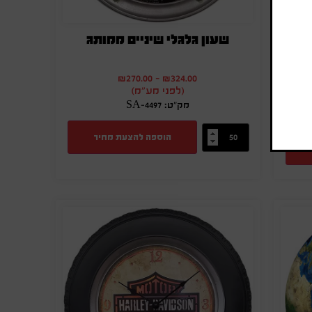
שעון גלגלי שיניים ממותג
₪
270.00
-
₪
324.00
(לפני מע"מ)
מק"ט: SA-4497
הוספה להצעת מחיר