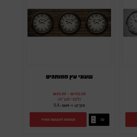
שעוני עץ ממותגים
₪
85.00
-
₪
102.00
(לפני מע"מ)
מק"ט: SA-3659-1
הוספה להצעת מחיר