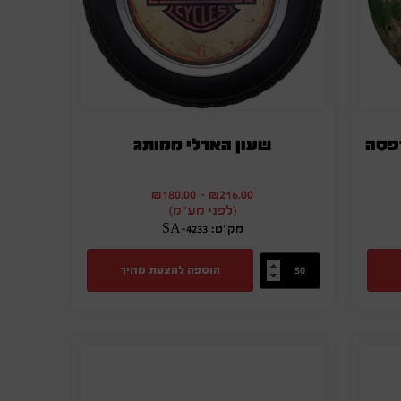
דפסה
שעון הארלי ממותג
₪
180.00
-
₪
216.00
(לפני מע"מ)
מק"ט: SA-4233
הוספה להצעת מחיר