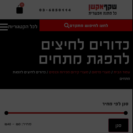
0
03-6850114
לחצו לחיפוש מתקדם
לכל הקטגוריות
טקסט חופשי
מחיר מיני'
חיפוש
לחיפוש
בהתאמה
כדורים לחיצים
אישית
להפגת מתחים
מחיר מקס'
חיפוש
עמוד הבית
/
מוצרי פרסום
/
מוצרי קידום מכירות וכנסים
/
כדורים לחיצים להפגת
מתחים
סנן לפי מחיר
מחיר:
₪0
—
₪40
סנן