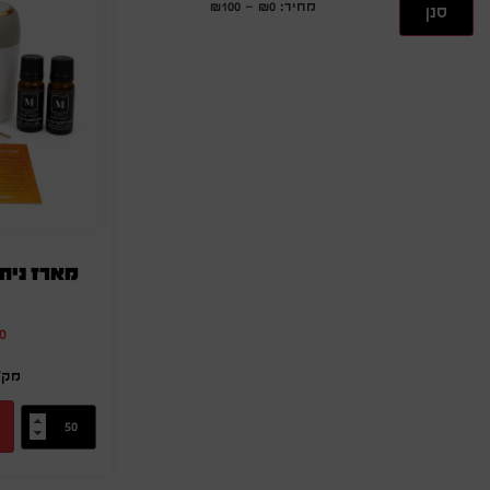
מחיר:
₪0
—
₪100
סנן
מארז ניח
0
מק"ט: -86