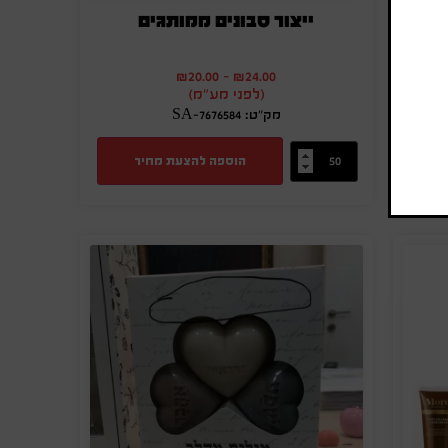
ה
ייצור סבונים ממותגים
₪
20.00
-
₪
24.00
(לפני מע"מ)
מק"ט: SA-7676584
הוספה להצעת מחיר