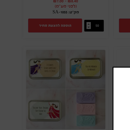
₪
7.00
-
₪
8.40
(לפני מע"מ)
מק"ט: SA-1055
הוספה להצעת מחיר