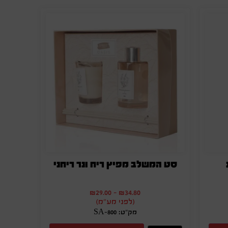
סט המשלב מפיץ ריח ונר ריחני
₪
29.00
-
₪
34.80
(לפני מע"מ)
מק"ט: SA-800