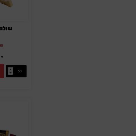
שולחן
00
מק"ט: