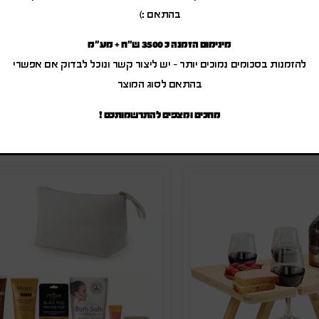
ליטות תה ממותג
זוג כוסות קפה דופן כפול
בהתאם :)
מינימום הזמנה כ 3500 ש"ח + מע"מ
₪
30.00
-
₪
36.00
₪
75.00
-
₪
90.0
להזמנות בסכומים נמוכים יותר – יש ליצור קשר ונוכל לבדוק אם אפשרי
(לפני מע"מ)
(לפני מע"מ)
ק"ט: SA-3236
מק"ט: SA-8564
בהתאם לסוג המוצר
מחכים ומצפים להתרשמותכם !
הוספה להצעת מחיר
הוספה להצעת מחיר