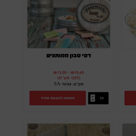
דפי סבון ממותגים
₪
13.00
-
₪
15.60
(לפני מע"מ)
מק"ט: SA-76765
הוספה להצעת מחיר