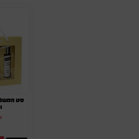
סט המשלב 
ו
0