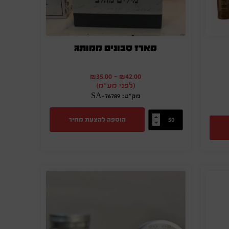
מארז סבונים ממותג
₪
35.00
-
₪
42.00
(לפני מע"מ)
מק"ט: SA-76789
הוספה להצעת מחיר