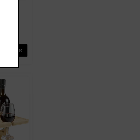
מארז ח
0
מ