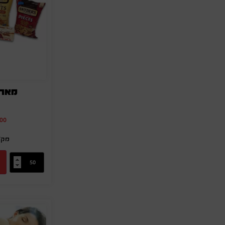
מארז
.00
מק"ט: -66