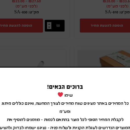
₪
23.00
-
₪
27.60
₪
28.00
-
₪
33.6
(לפני מע"מ)
(לפני מע"מ)
מק"ט: SA-810
מק"ט: SA-830
הוספה להצעת מחיר
הוספה להצעת מחיר
ברוכים הבאים!
שימו
כל המחירים באתר מציגים טווח מחירים לצורך המחשה, ואינם כוללים מיתוג
ומע"מ
לקבלת המחיר הסופי לכל מוצר בהתאם לכמות – מוזמנים להוסיף את
מוצרים הנדרשים לעגלת הקניות ולשלוח פניה – נציגנו ישמחו לבדוק ולהציע