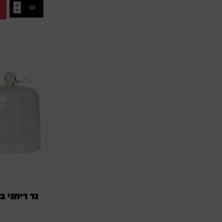
נר ריחני 