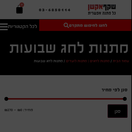
0
03-6850114
לחצו לחיפוש מתקדם
לכל הקטגוריות
טקסט חופשי
מחיר מיני'
חיפוש
לחיפוש
בהתאמה
מתנות לחג שבועות
אישית
מחיר מקס'
עמוד הבית
/
מתנות לחגים | מתנות לועדים
/
מתנות לחג שבועות
חיפוש
סנן לפי מחיר
מחיר:
₪0
—
₪270
סנן