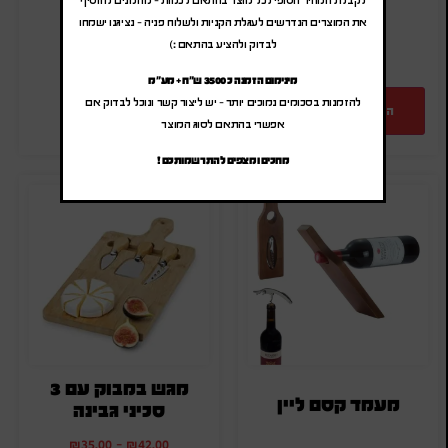
מק"ט: SA-8572
את המוצרים הנדרשים לעגלת הקניות ולשלוח פניה – נציגנו ישמחו
כמות:
לבדוק ולהציע בהתאם :)
מינימום הזמנה כ 3500 ש"ח + מע"מ
להזמנות בסכומים נמוכים יותר – יש ליצור קשר ונוכל לבדוק אם
הוספה להצעת מחיר
אפשרי בהתאם לסוג המוצר
מחכים ומצפים להתרשמותכם !
מגש במבוק עם 3
מעמד קסם ליין
סכיני גבינה
₪
35.00
-
₪
42.00