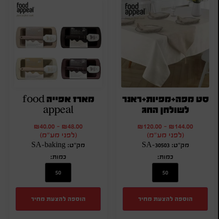
סט מפה+מפיות+ראנר
מארז אפייה food
לשולחן החג
appeal
₪
40.00
-
₪
48.00
₪
120.00
-
₪
144.00
(לפני מע"מ)
(לפני מע"מ)
מק"ט: SA-30503
מק"ט: SA-baking
כמות:
כמות:
הוספה להצעת מחיר
הוספה להצעת מחיר