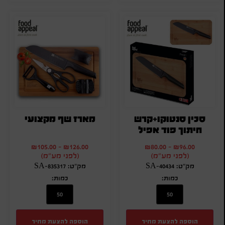
סכין סנטוקו+קרש
מארז שף מקצועי
חיתוך פוד אפיל
₪
105.00
-
₪
126.00
₪
80.00
-
₪
96.00
(לפני מע"מ)
(לפני מע"מ)
מק"ט: SA-40434
מק"ט: SA-835317
כמות:
כמות:
הוספה להצעת מחיר
הוספה להצעת מחיר