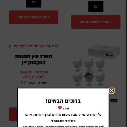
הוספה להצעת מחיר
הוספה להצעת מחיר
מארז עץ ממותג
לבקבוק יין
₪
60.00
-
₪
72.00
(לפני מע"מ)
מק"ט: SA-4360
כמות:
סט הגשה לקינוחים
ברוכים הבאים!
שימו
הוספה להצעת מחיר
כל המחירים באתר מציגים טווח מחירים לצורך המחשה, ואינם
₪
72.00
-
₪
86.40
(לפני מע"מ)
כוללים מיתוג ומע"מ
לקבלת המחיר הסופי לכל מוצר בהתאם לכמות – מוזמנים להוסיף