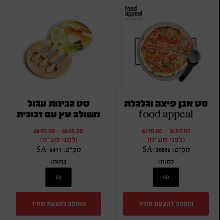
סט אבן פיצה וגלגלת
סט גבינות עגול
food appeal
משולב עץ עם זכוכית
₪
40.00
-
₪
48.00
₪
70.00
-
₪
84.00
(לפני מע"מ)
(לפני מע"מ)
מק"ט: SA-30886
מק"ט: SA-6411
כמות:
כמות:
הוספה להצעת מחיר
הוספה להצעת מחיר