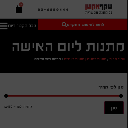
0
03-6850114
לחצו לחיפוש מתקדם
לכל הקטגוריות
טקסט חופשי
מחיר מיני'
חיפוש
לחיפוש
בהתאמה
מתנות ליום האישה
אישית
מחיר מקס'
עמוד הבית
/
מתנות לחגים | מתנות לועדים
/
מתנות ליום האישה
חיפוש
סנן לפי מחיר
מחיר:
₪0
—
₪150
סנן