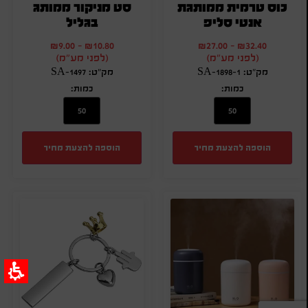
כוס טרמית ממותגת
סט מניקור ממותג
אנטי סליפ
בגליל
₪
9.00
-
₪
10.80
₪
27.00
-
₪
32.40
(לפני מע"מ)
(לפני מע"מ)
מק"ט: SA-1898-1
מק"ט: SA-1497
כמות:
כמות:
הוספה להצעת מחיר
הוספה להצעת מחיר