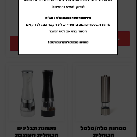
(לפני מע"מ)
מק"ט: SA-86018
לבדוק ולהציע בהתאם :)
מק"ט: SA-3575
כמות:
כמות:
מינימום הזמנה כ 3500 ש"ח + מע"מ
להזמנות בסכומים נמוכים יותר – יש ליצור קשר ונוכל לבדוק אם
אפשרי בהתאם לסוג המוצר
הוספה להצעת מחיר
מחכים ומצפים להתרשמותכם !
הוספה להצעת מחיר
מטחנת מלח/פלפל
מטחנת תבלינים
חשמלית
חשמלית מעוצבת