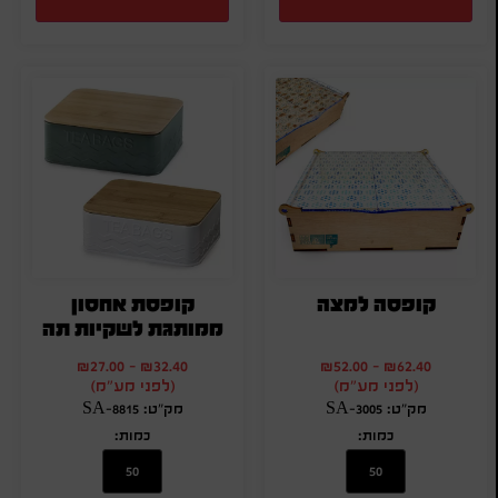
קופסה למצה
קופסת אחסון
ממותגת לשקיות תה
₪
27.00
-
₪
32.40
₪
52.00
-
₪
62.40
(לפני מע"מ)
(לפני מע"מ)
מק"ט: SA-3005
מק"ט: SA-8815
כמות:
כמות: