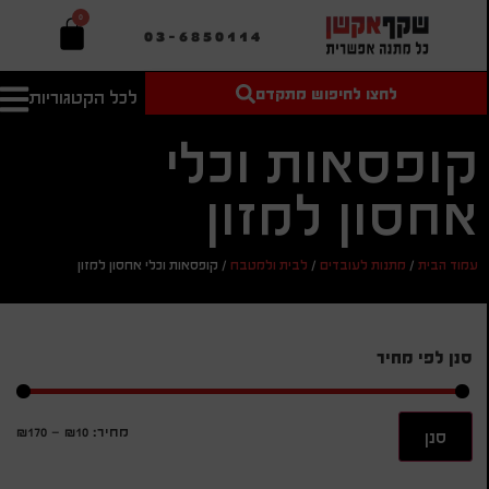
0
03-6850114
לחצו לחיפוש מתקדם
לכל הקטגוריות
טקסט חופשי
מחיר מיני'
חיפוש
לחיפוש
בהתאמה
קופסאות וכלי
אישית
אחסון למזון
מחיר מקס'
חיפוש
עמוד הבית
/
מתנות לעובדים
/
לבית ולמטבח
/
קופסאות וכלי אחסון למזון
סנן לפי מחיר
מחיר:
₪10
—
₪170
סנן