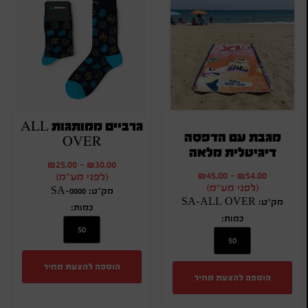
גרביים ממותגות ALL
מגבת עם הדפסה
OVER
דיגיטלית מלאה
₪
25.00
-
₪
30.00
₪
45.00
-
₪
54.00
(לפני מע"מ)
(לפני מע"מ)
מק"ט: SA-0000
מק"ט: SA-ALL OVER
כמות:
כמות:
הוספה להצעת מחיר
הוספה להצעת מחיר