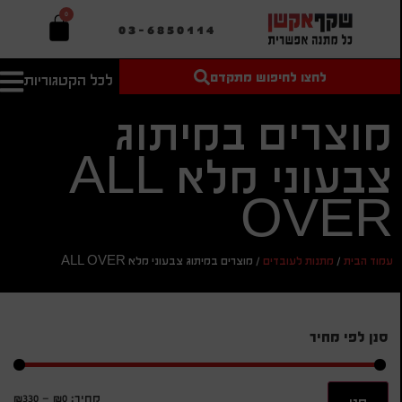
0
03-6850114
לחצו לחיפוש מתקדם
לכל הקטגוריות
טקסט חופשי
מחיר מיני'
חיפוש
לחיפוש
בהתאמה
מוצרים במיתוג
אישית
צבעוני מלא ALL
מחיר מקס'
חיפוש
OVER
עמוד הבית
/
מתנות לעובדים
/
מוצרים במיתוג צבעוני מלא ALL OVER
סנן לפי מחיר
מחיר:
₪0
—
₪330