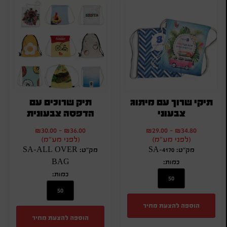
תיקי שרוך עם מיתוג
תיק שרוכים עם
צבעוני
הדפסה צבעונית
₪
30.00
-
₪
36.00
₪
29.00
-
₪
34.80
(לפני מע"מ)
(לפני מע"מ)
מק"ט: SA-4170
מק"ט: SA-ALL OVER
כמות:
BAG
כמות:
הוספה להצעת מחיר
הוספה להצעת מחיר