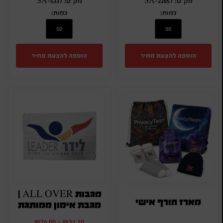
מק"ט: SA-22857
מק"ט: SA-5337
כמות:
כמות:
הוספה להצעת מחיר
הוספה להצעת מחיר
מגבות ALL OVER |
מארז חורף אישי
מגבת אימון ממותגת
₪
26.00
-
₪
31.20