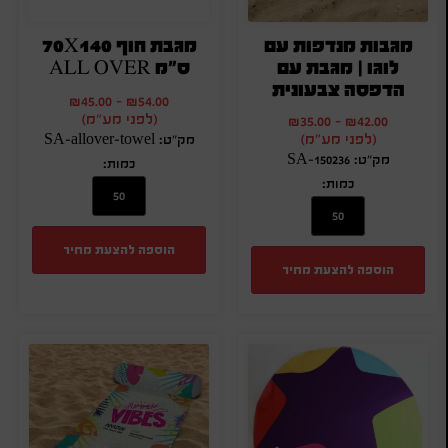
מגבות מנדפות עם
מגבת חוף 70X140
לוגו | מגבת עם
ס"מ ALL OVER
הדפסה צבעונית
₪
45.00
-
₪
54.00
(לפני מע"מ)
₪
35.00
-
₪
42.00
(לפני מע"מ)
מק"ט: SA-allover-towel
מק"ט: SA-150236
כמות:
כמות:
הוספה להצעת מחיר
הוספה להצעת מחיר