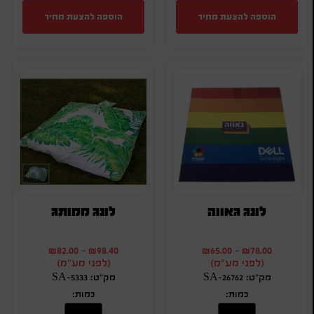
הוספה להצעת מחיר
הוספה להצעת מחיר
לונג גאווה
לונג ממותג
₪
82.00
-
₪
98.40
₪
65.00
-
₪
78.00
(לפני מע"מ)
(לפני מע"מ)
מק"ט: SA-26762
מק"ט: SA-5333
כמות:
כמות: