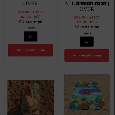
| מגבת ממותגת ALL
OVER
OVER
₪
77.00
-
₪
92.40
(לפני מע"מ)
₪
26.00
-
₪
31.20
(לפני מע"מ)
מק"ט: SA-2468
מק"ט: SA-22855
כמות:
כמות:
הוספה להצעת מחיר
הוספה להצעת מחיר