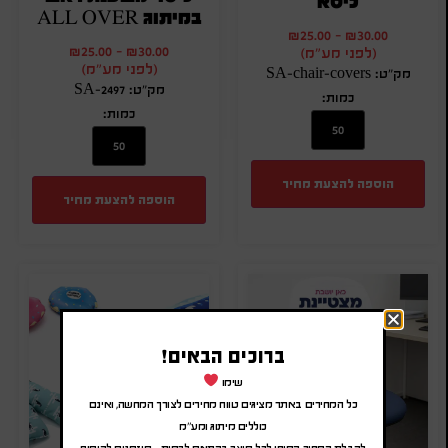
כיסא
במיתוג ALL OVER
₪
25.00
-
₪
30.00
₪
25.00
-
₪
30.00
(לפני מע"מ)
(לפני מע"מ)
מק"ט: SA-chair-covers
מק"ט: SA-2497
כמות:
כמות:
הוספה להצעת מחיר
הוספה להצעת מחיר
ברוכים הבאים!
שימו
כל המחירים באתר מציגים טווח מחירים לצורך המחשה, ואינם
כוללים מיתוג ומע"מ
לקבלת המחיר הסופי לכל מוצר בהתאם לכמות – מוזמנים להוסיף