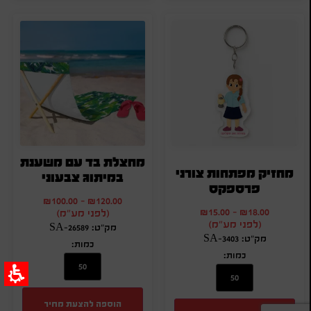
מחצלת בד עם משענת
מחזיק מפתחות צורני
במיתוג צבעוני
פרספקס
₪
100.00
-
₪
120.00
₪
15.00
-
₪
18.00
(לפני מע"מ)
(לפני מע"מ)
מק"ט: SA-26589
מק"ט: SA-3403
כמות:
כמות:
הוספה להצעת מחיר