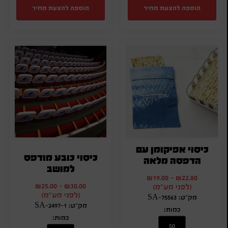
הוספה להצעת מחיר
הוספה להצעת מחיר
כיסוי אפיקומן עם
כיסוי כובע מודפס
הדפסה מלאה
למושב
₪
19.00
-
₪
22.80
₪
25.00
-
₪
30.00
(לפני מע"מ)
(לפני מע"מ)
מק"ט: SA-75563
מק"ט: SA-2497-1
כמות:
כמות: