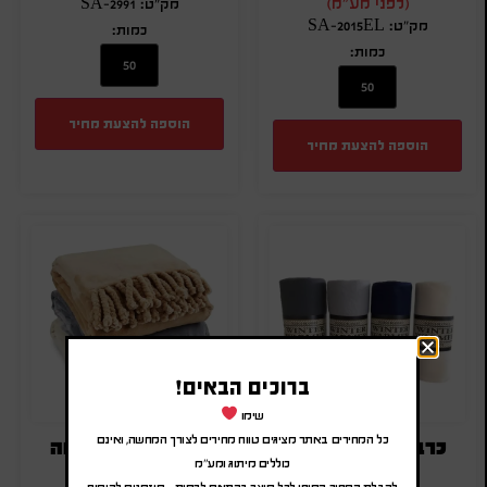
(לפני מע"מ)
מק"ט: SA-2991
מק"ט: SA-2015EL
כמות:
כמות:
הוספה להצעת מחיר
הוספה להצעת מחיר
ברוכים הבאים!
שימו
כל המחירים באתר מציגים טווח מחירים לצורך המחשה, ואינם
כרבולית מבד עדין
כרבולית עם רקמה
כוללים מיתוג ומע"מ
ומפנק
לקבלת המחיר הסופי לכל מוצר בהתאם לכמות – מוזמנים להוסיף