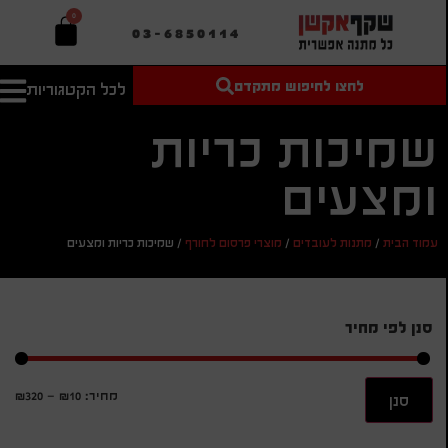
0
03-6850114
לחצו לחיפוש מתקדם
לכל הקטגוריות
טקסט חופשי
מחיר מיני'
חיפוש
לחיפוש
בהתאמה
שמיכות כריות
אישית
ומצעים
מחיר מקס'
חיפוש
עמוד הבית
/
מתנות לעובדים
/
מוצרי פרסום לחורף
/
שמיכות כריות ומצעים
סנן לפי מחיר
מחיר:
₪10
—
₪320
סנן