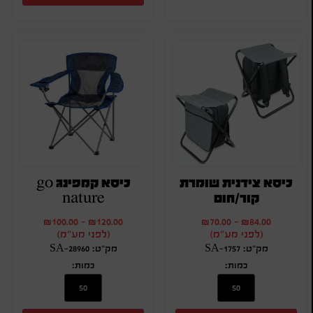
כיסא צידנית שומרת
כיסא קמפינג go
קור/חום
nature
₪
100.00
-
₪
120.00
₪
70.00
-
₪
84.00
(לפני מע"מ)
(לפני מע"מ)
מק"ט: SA-1757
מק"ט: SA-28960
כמות:
כמות: