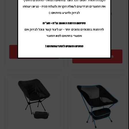
את המוצרים הנדרשים לעגלת הקניות ולשלוח פניה – נציגנו ישמחו
₪
65.00
-
₪
78.00
לבדוק ולהציע בהתאם :)
₪
22.00
-
₪
26.40
(לפני מע"מ)
(לפני מע"מ)
מק"ט: SA-6984
מינימום הזמנה כ 3500 ש"ח + מע"מ
מק"ט: SA-3709
כמות:
להזמנות בסכומים נמוכים יותר – יש ליצור קשר ונוכל לבדוק אם
כמות:
אפשרי בהתאם לסוג המוצר
מחכים ומצפים להתרשמותכם !
הוספה להצעת מחיר
הוספה להצעת מחיר