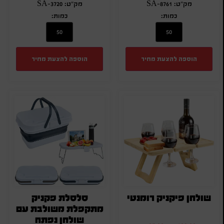
מק"ט: SA-8761
מק"ט: SA-3720
כמות:
כמות:
הוספה להצעת מחיר
הוספה להצעת מחיר
שולחן פיקניק רומנטי
סלסלת פקניק
מתקפלת משולבת עם
שולחן נפתח