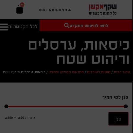
0
03-6850114
לחצו לחיפוש מתקדם
לכל הקטגוריות
טקסט חופשי
מחיר מיני'
חיפוש
לחיפוש
בהתאמה
כיסאות, ערסלים
אישית
וריהוט שטח
מחיר מקס'
חיפוש
עמוד הבית
/
מתנות לעובדים
/
מחנאות קמפינג וספורט
/
כיסאות, ערסלים וריהוט שטח
סנן לפי מחיר
מחיר:
₪20
—
₪360
סנן