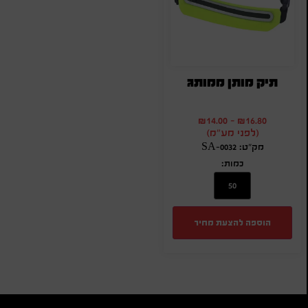
תיק מותן ממותג
₪
14.00
-
₪
16.80
(לפני מע"מ)
מק"ט: SA-0032
כמות:
הוספה להצעת מחיר