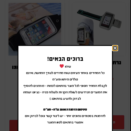
ברוכים הבאים!
נרתיק ריצה ממותג
נרתיק ריצה עם לוגו
שימו
כל המחירים באתר מציגים טווח מחירים לצורך המחשה, ואינם
₪
11.00
-
₪
13.20
כוללים מיתוג ומע"מ
₪
11.00
-
₪
13.20
(לפני מע"מ)
לקבלת המחיר הסופי לכל מוצר בהתאם לכמות – מוזמנים להוסיף
(לפני מע"מ)
מק"ט: SA-1568
את המוצרים הנדרשים לעגלת הקניות ולשלוח פניה – נציגנו ישמחו
מק"ט: SA-3450-1
כמות:
לבדוק ולהציע בהתאם :)
כמות:
מינימום הזמנה כ 3500 ש"ח + מע"מ
להזמנות בסכומים נמוכים יותר – יש ליצור קשר ונוכל לבדוק אם
הוספה להצעת מחיר
אפשרי בהתאם לסוג המוצר
הוספה להצעת מחיר