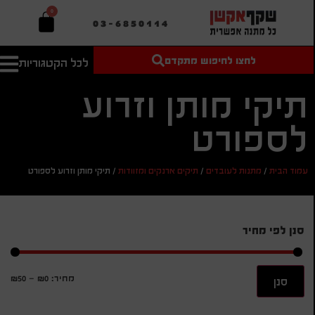
0
03-6850114
לחצו לחיפוש מתקדם
לכל הקטגוריות
טקסט חופשי
מחיר מיני'
חיפוש
לחיפוש
בהתאמה
תיקי מותן וזרוע
אישית
לספורט
מחיר מקס'
חיפוש
עמוד הבית
/
מתנות לעובדים
/
תיקים ארנקים ומזוודות
/
תיקי מותן וזרוע לספורט
סנן לפי מחיר
מחיר:
₪0
—
₪50
סנן