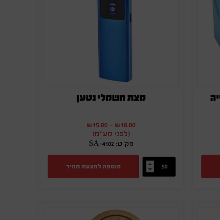
יה
מצת חשמלי נטען
₪
15.00
-
₪
18.00
(לפני מע"מ)
מק"ט: SA-4102
הוספה להצעת מחיר