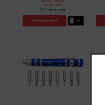
₪
22.00
-
₪
26.40
(לפני מע"מ)
מק"ט: SA-1978-32
הוספה להצעת מחיר