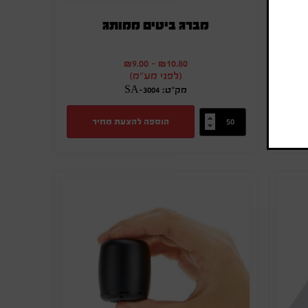
כותי
מברג ביטים ממותג
₪
9.00
-
₪
10.80
(לפני מע"מ)
מק"ט: SA-3004
הוספה להצעת מחיר