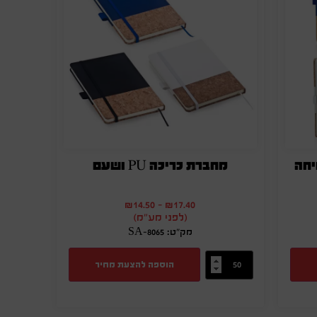
מחברת כריכה PU ושעם
₪
14.50
-
₪
17.40
(לפני מע"מ)
מק"ט: SA-8065
הוספה להצעת מחיר