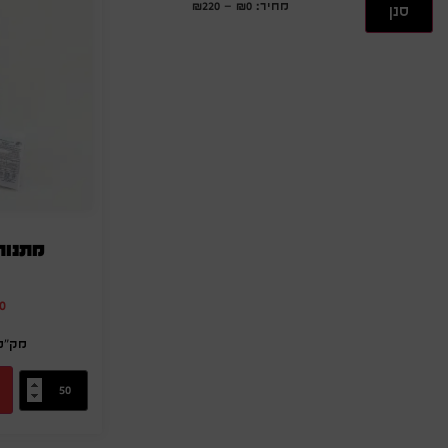
מחיר:
₪0
—
₪220
סנן
מתנות
0
מק"ט: S-24-12