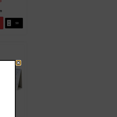
0
מק"
ה