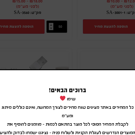
₪
15.00
-
₪
18.00
₪
10.00
-
₪
12.0
(לפני מע"מ)
(לפני מע"מ)
ט: SA-3001-1
מק"ט: SA-3560
הוספה להצעת מחיר
הוספה להצעת מחיר
ברוכים הבאים!
שימו
כל המחירים באתר מציגים טווח מחירים לצורך המחשה, ואינם כוללים מיתוג
ומע"מ
לקבלת המחיר הסופי לכל מוצר בהתאם לכמות – מוזמנים להוסיף את
מוצרים הנדרשים לעגלת הקניות ולשלוח פניה – נציגנו ישמחו לבדוק ולהציע