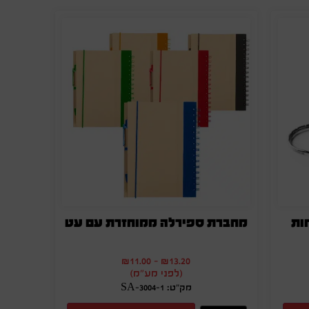
ות
מחברת ספירלה ממוחזרת עם עט
₪
11.00
-
₪
13.20
(לפני מע"מ)
מק"ט: SA-3004-1