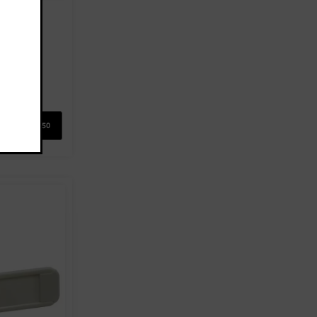
לוח שנ
0
מק