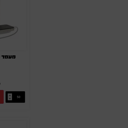
מעמד מ
מ