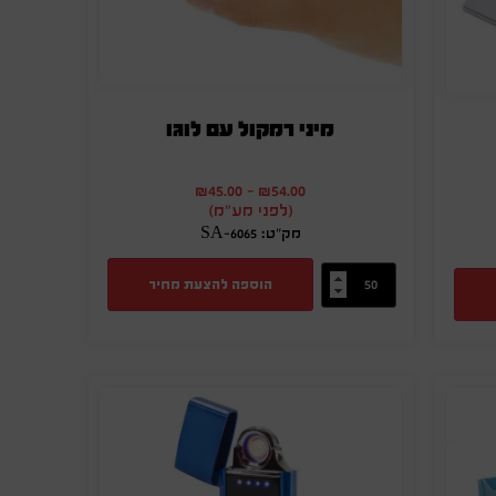
מיני רמקול עם לוגו
₪
45.00
-
₪
54.00
(לפני מע"מ)
מק"ט: SA-6065
הוספה להצעת מחיר