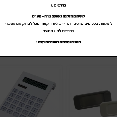
כבל סנכרון נתונים וטעינה אי
בהתאם :)
ה שולחני ממותג
מינימום הזמנה כ 3500 ש"ח + מע"מ
₪
18.00
-
₪
21.60
להזמנות בסכומים נמוכים יותר – יש ליצור קשר ונוכל לבדוק אם אפשרי
₪
12.00
-
₪
14.4
(לפני מע"מ)
(לפני מע"מ)
מק"ט: SA-0020
בהתאם לסוג המוצר
"ט: SA-10500
מחכים ומצפים להתרשמותכם !
הוספה להצעת מחיר
הוספה להצעת מחיר