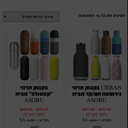
מציגים את כל ⁦16⁩ התוצאות
URBAN בקבוק תרמי
בקבוק תרמי
נירוסטה חם/קר מבית
"קפסולה" מבית
ASOBU
ASOBU
₪
80.00
-
₪
96.00
₪
77.00
-
₪
92.40
(לפני מע"מ)
(לפני מע"מ)
מק"ט: SA-6624-1
מק"ט: SA-6630-1
כמות:
כמות: