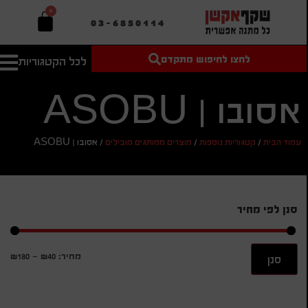
0
03-6850114
לחצו לחיפוש מתקדם
לכל הקטגוריות
טקסט חופשי
מחיר מיני'
חיפוש
לחיפוש
בהתאמה
אסובו | ASOBU
אישית
מחיר מקס'
עמוד הבית
/
קטגוריות נוספות
/
מוצרים ממותגים מובילים
/
אסובו | ASOBU
חיפוש
סנן לפי מחיר
מחיר:
₪40
—
₪180
סנן