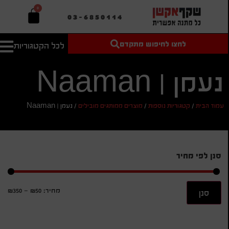
0
03-6850114
לחצו לחיפוש מתקדם
לכל הקטגוריות
טקסט חופשי
מחיר מיני'
חיפוש
לחיפוש
בהתאמה
נעמן | Naaman
אישית
מחיר מקס'
עמוד הבית
/
קטגוריות נוספות
/
מוצרים ממותגים מובילים
/
נעמן | Naaman
חיפוש
סנן לפי מחיר
מחיר:
₪50
—
₪350
סנן