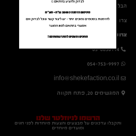
לבדוק ולהציע בהתאם :)
הבלוג שלנו
מינימום הזמנה כ 3500 ש"ח + מע"מ
להזמנות בסכומים נמוכים יותר – יש ליצור קשר ונוכל לבדוק אם
צרו קשר
אפשרי בהתאם לסוג המוצר
צרו קשר
מחכים ומצפים להתרשמותכם !
03-6850114
054-753-9997
info@shekefaction.co.il
המגשימים 20, פתח תקווה
הרשמו לניוזלטר שלנו
ותקבלו עדכונים על מבצעים והצעות מיוחדות לפני חגים
ומועדים מיוחדים